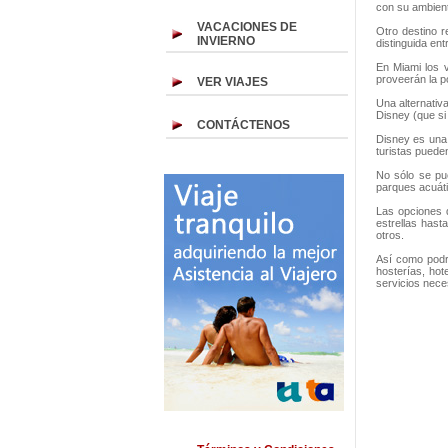
con su ambiente
VACACIONES DE
Otro destino 
INVIERNO
distinguida ent
En Miami los v
proveerán la p
VER VIAJES
Una alternativ
Disney (que si
CONTÁCTENOS
Disney es una 
turistas pueden
No sólo se pue
parques acuáti
Las opciones
estrellas hast
otros.
Así como podr
hosterías, hot
servicios nece