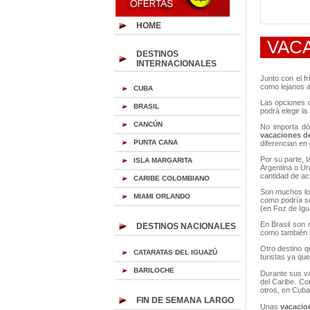
HOME
VACA
DESTINOS
INTERNACIONALES
Junto con el fr
como lejanos 
CUBA
Las opciones d
BRASIL
podrá elegir la
CANCÚN
No importa dó
vacaciones d
PUNTA CANA
diferencian en
Por su parte, l
ISLA MARGARITA
Argentina o Ur
cantidad de ac
CARIBE COLOMBIANO
Son muchos los
MIAMI ORLANDO
como podría ser
(en Foz de Igu
En Brasil son
DESTINOS NACIONALES
como también s
Otro destino 
CATARATAS DEL IGUAZÚ
turistas ya qu
BARILOCHE
Durante sus va
del Caribe. Co
otros, en Cuba
FIN DE SEMANA LARGO
Unas
vacacion