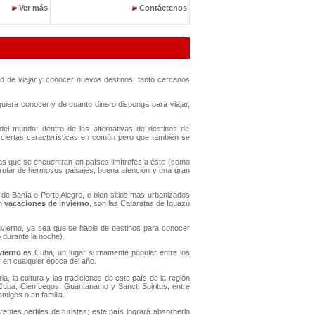
Ver más
Contáctenos
dad de viajar y conocer nuevos destinos, tanto cercanos
iera conocer y de cuanto dinero disponga para viajar,
del mundo; dentro de las alternativas de destinos de
 ciertas características en común pero que también se
stas que se encuentran en países limítrofes a éste (como
rutar de hermosos paisajes, buena atención y una gran
de Bahía o Porto Alegre, o bien sitios mas urbanizados
en
vacaciones de invierno
, son las Cataratas de Iguazú
nvierno, ya sea que se hable de destinos para conocer
 durante la noche).
vierno
es Cuba, un lugar sumamente popular entre los
 en cualquier época del año.
 la cultura y las tradiciones de este país de la región
Cuba, Cienfuegos, Guantánamo y Sancti Spiritus, entre
migos o en familia.
entes perfiles de turistas; este país logrará absorberlo