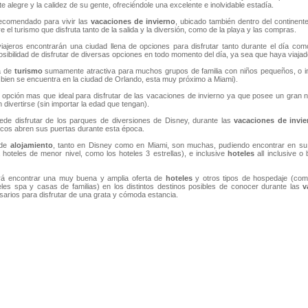
 alegre y la calidez de su gente, ofreciéndole una excelente e inolvidable estadía.
recomendado para vivir las
vacaciones de invierno
, ubicado también dentro del continen
re el turismo que disfruta tanto de la salida y la diversión, como de la playa y las compras.
iajeros encontrarán una ciudad llena de opciones para disfrutar tanto durante el día com
osibilidad de disfrutar de diversas opciones en todo momento del día, ya sea que haya viajad
a de
turismo
sumamente atractiva para muchos grupos de familia con niños pequeños, o in
 bien se encuentra en la ciudad de Orlando, esta muy próximo a Miami).
opción mas que ideal para disfrutar de las vacaciones de invierno ya que posee un gran n
 divertirse (sin importar la edad que tengan).
de disfrutar de los parques de diversiones de Disney, durante las
vacaciones de invie
cos abren sus puertas durante esta época.
 de
alojamiento
, tanto en Disney como en Miami, son muchas, pudiendo encontrar en s
a hoteles de menor nivel, como los hoteles 3 estrellas), e inclusive
hoteles
all inclusive o
á encontrar una muy buena y amplia oferta de
hoteles
y otros tipos de hospedaje (com
eles spa y casas de familias) en los distintos destinos posibles de conocer durante las
v
sarios para disfrutar de una grata y cómoda estancia.