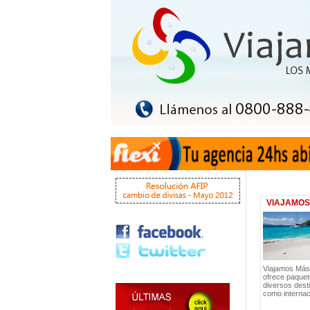
VIAJAMOS
Viajamos Más
ofrece paquet
diversos desti
como internac