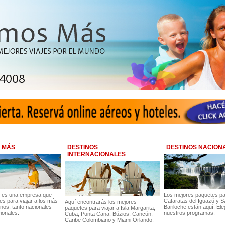
 MÁS
DESTINOS
DESTINOS NACION
INTERNACIONALES
 es una empresa que
Los mejores paquetes par
es para viajar a los más
Cataratas del Iguazú y S
Aquí encontrarás los mejores
nos, tanto nacionales
Bariloche están aquí. Ele
paquetes para viajar a Isla Margarita,
ionales.
nuestros programas.
Cuba, Punta Cana, Búzios, Cancún,
Caribe Colombiano y Miami Orlando.