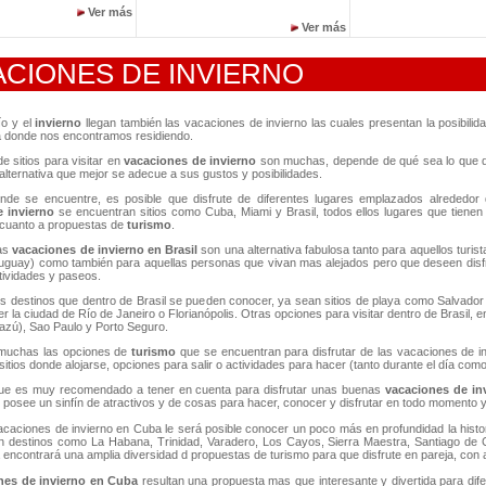
Ver más
Ver más
CIONES DE INVIERNO
ío y el
invierno
llegan también las vacaciones de invierno las cuales presentan la posibili
a donde nos encontramos residiendo.
e sitios para visitar en
vacaciones de invierno
son muchas, depende de qué sea lo que qu
 alternativa que mejor se adecue a sus gustos y posibilidades.
nde se encuentre, es posible que disfrute de diferentes lugares emplazados alrededor 
e invierno
se encuentran sitios como Cuba, Miami y Brasil, todos ellos lugares que tienen
 cuanto a propuestas de
turismo
.
as
vacaciones de invierno
en Brasil
son una alternativa fabulosa tanto para aquellos turi
uguay) como también para aquellas personas que vivan mas alejados pero que deseen disf
tividades y paseos.
 destinos que dentro de Brasil se pueden conocer, ya sean sitios de playa como Salvador 
 la ciudad de Río de Janeiro o Florianópolis. Otras opciones para visitar dentro de Brasil, 
azú), Sao Paulo y Porto Seguro.
 muchas las opciones de
turismo
que se encuentran para disfrutar de las vacaciones de i
itios donde alojarse, opciones para salir o actividades para hacer (tanto durante el día como
que es muy recomendado a tener en cuenta para disfrutar unas buenas
vacaciones de in
e posee un sinfín de atractivos y de cosas para hacer, conocer y disfrutar en todo momento y
caciones de invierno en Cuba le será posible conocer un poco más en profundidad la historia,
n destinos como La Habana, Trinidad, Varadero, Los Cayos, Sierra Maestra, Santiago de 
 encontrará una amplia diversidad d propuestas de turismo para que disfrute en pareja, con a
es de invierno en Cuba
resultan una propuesta mas que interesante y divertida para difer