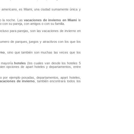
te americano, es Miami, una ciudad sumamente única y
o la noche. Las
vacaciones de invierno en Miami
le
o con su pareja, con amigos o con su familia.
cluso para parejas, son las vacaciones de invierno en
umero de parques, juegos y atractivos con los que los
rno
, sino que también son muchas las veces que los
u mayoría
hoteles
(los cuales van desde los hoteles 5
 bien opciones de apart hoteles y departamentos, entre
o por ejemplo posadas, departamentos, apart hoteles,
acaciones de invierno
, también encontrará todos los