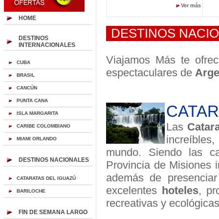
Ver más
HOME
DESTINOS NACI
DESTINOS
INTERNACIONALES
Viajamos Más te ofrec
CUBA
espectaculares de
Arge
BRASIL
CANCÚN
PUNTA CANA
CATARA
ISLA MARGARITA
Las
Catara
CARIBE COLOMBIANO
increíbles
MIAMI ORLANDO
mundo. Siendo las ca
DESTINOS NACIONALES
Provincia de Misiones i
además de presenciar 
CATARATAS DEL IGUAZÚ
excelentes
hoteles
, pr
BARILOCHE
recreativas y ecológica
FIN DE SEMANA LARGO