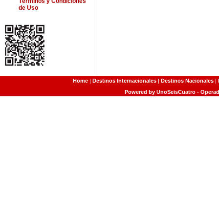
Términos y Condiciones
de Uso
Home
|
Destinos Internacionales
|
Destinos Nacionales
|
Powered by UnoSeisCuatro - Operado