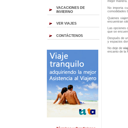
mejor manera. 
VACACIONES DE
No importa cu
comodidades bá
INVIERNO
Quienes viaje
encuentran sit
VER VIAJES
Las opciones 
que se encuent
CONTÁCTENOS
Después de un 
y espacios don
No deje de
via
encanto de la 