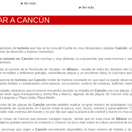
Ver más
Ver más
AR A CANCÚN
 opciones de
turismo
que hay en la zona del Caribe es muy destacada y popular
Cancún
, u
enas de diversión y buenos momentos.
de
turismo en Cancún
son muchas y muy distintas, lo cual permite que sean muchos y también
aciones.
ado al noreste de la Península de Yucatán -en
México
-, resulta de entre los destinos del 
e increíbles y bellísimos paisajes, maravillosas playas y un excelente clima, lo cual hace que
fluencia de
turismo
que
Cancún
recibe de manera constante es que aquí se puede observar
e tanto hoteles y restaurantes como paseos, excursiones, centros de compras, boliches, bar
ncipales atractivos que el turismo encuentra durante su estadía en
Cancún
son sus playas, l
or tener agua transparenta y arena fina y blanca; algunas de las playas de Cancún más pop
a Langosta y Playa Linda, Playa Marlin.
sfrutar de las playas de
Cancún
permite también realizar un gran número de actividades (so
estando de vacaciones en Cancún están la pesca, surf, buceo, snorkel y paracaidismo. 
rales más extensa del mundo y es por ello que aquí la práctica de snorkel y buceo es muy p
s zonas de Cancún que poseen vestigios mayas, siendo que en esta zona de
México
se 
iajeros puedan ponerse en contacto y conocer un poco mas sobre la cultura ancestral de est
s personas que viajen a
Cancún
encontrarán disponibles un buen número de hoteles y de ot