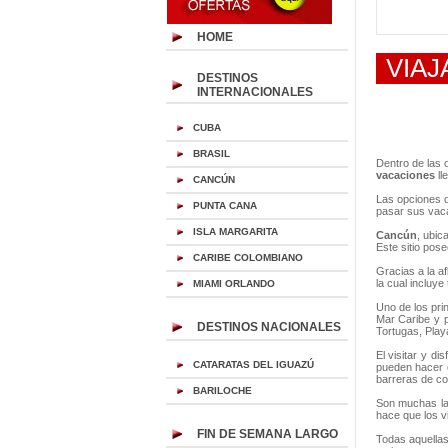
HOME
VIAJ
DESTINOS
INTERNACIONALES
CUBA
BRASIL
Dentro de las
vacaciones
ll
CANCÚN
Las opciones 
PUNTA CANA
pasar sus vac
ISLA MARGARITA
Cancún
, ubic
Este sitio pose
CARIBE COLOMBIANO
Gracias a la a
la cual incluy
MIAMI ORLANDO
Uno de los pri
Mar Caribe y p
DESTINOS NACIONALES
Tortugas, Play
El visitar y di
CATARATAS DEL IGUAZÚ
pueden hacer 
barreras de co
BARILOCHE
Son muchas la
hace que los v
FIN DE SEMANA LARGO
Todas aquella