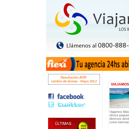
VIAJAMOS
Viajamos Más
ofrece paquet
diversos desti
como internac