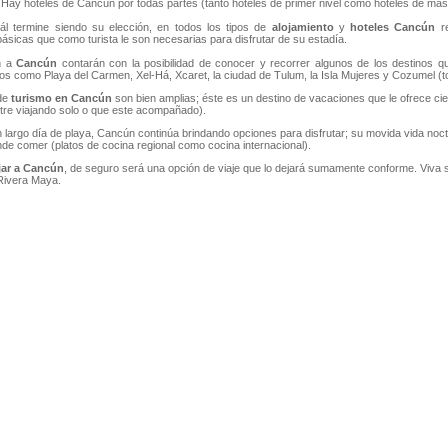
Hay hoteles de Cancún por todas partes (tanto hoteles de primer nivel como hoteles de más 
ál termine siendo su elección, en todos los tipos de
alojamiento
y
hoteles Cancún
re
sicas que como turista le son necesarias para disfrutar de su estadía.
n a
Cancún
contarán con la posibilidad de conocer y recorrer algunos de los destinos q
ios como Playa del Carmen, Xel-Há, Xcaret, la ciudad de Tulum, la Isla Mujeres y Cozumel (to
de
turismo en Cancún
son bien amplias; éste es un destino de vacaciones que le ofrece ci
re viajando solo o que este acompañado).
largo día de playa, Cancún continúa brindando opciones para disfrutar; su movida vida noctur
de comer (platos de cocina regional como cocina internacional).
jar a Cancún
, de seguro será una opción de viaje que lo dejará sumamente conforme. Viva
Rivera Maya.