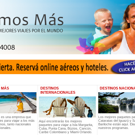
 MÁS
DESTINOS
DESTINOS NACION
INTERNACIONALES
 es una empresa que
Los mejores paquetes par
es para viajar a los más
Cataratas del Iguazú y S
Aquí encontrarás los mejores
nos, tanto nacionales
Bariloche están aquí. Ele
paquetes para viajar a Isla Margarita,
ionales.
nuestros programas.
Cuba, Punta Cana, Búzios, Cancún,
Caribe Colombiano y Miami Orlando.