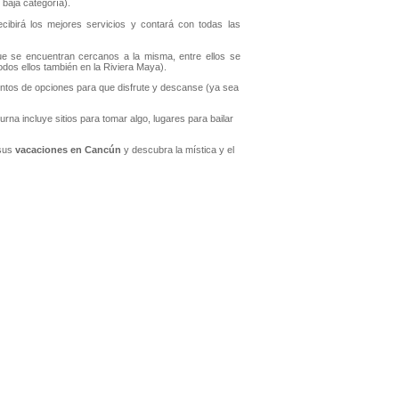
baja categoría).
cibirá los mejores servicios y contará con todas las
ue se encuentran cercanos a la misma, entre ellos se
dos ellos también en la Riviera Maya).
entos de opciones para que disfrute y descanse (ya sea
na incluye sitios para tomar algo, lugares para bailar
 sus
vacaciones en Cancún
y descubra la mística y el