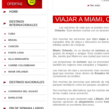
Carib
Ver más
HOME
VIAJAR A MIAMI,
DESTINOS
INTERNACIONALES
Las opciones de viaje que se pueden enco
Orlando
. Este destino cuenta con un atracti
CUBA
Son muchas las personas que elijen
viajar a
BRASIL
tranquilos días de playa y descanso en buen
infinitas tardes de compras.
CANCÚN
Miami
,
Orlando
, es un destino de
turismo
qu
PUNTA CANA
grupos de amigos y amigas. Esta ciudad cuent
día, siendo que Miami es una ciudad que nunc
ISLA MARGARITA
Las propuestas de
turismo
que se presenta
también los viajeros mas tranquilos y relajados
CARIBE COLOMBIANO
Las marcas de ropa y accesorios mas reconoc
MIAMI ORLANDO
igual que muchas otras dentro de
Estados U
sumamente accesibles.
Son muchas las personas que además de via
DESTINOS NACIONALES
parques temáticos como los parques acuáticos
Son muchas las alternativas que los turistas t
CATARATAS DEL IGUAZÚ
de las cuales sacar provecho.
BARILOCHE
No importa en qué momento viaje a
Miami
,
Or
buenas opciones de
alojamiento
(como
hot
obteniendo un excelente descanso.
FIN DE SEMANA LARGO